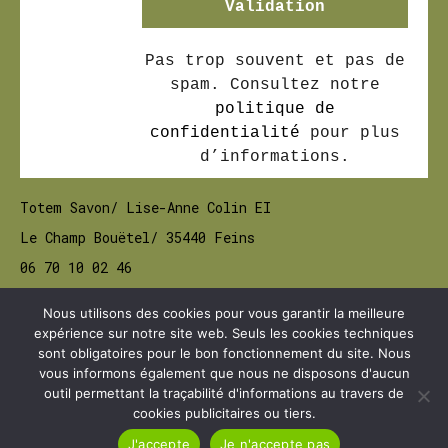
Pas trop souvent et pas de
spam. Consultez notre
politique de
confidentialité
pour plus
d’informations.
Totem Savon/ Lise-Anne Colin EI
Le Champ Bouëtel/ 35440 Feins
06 70 10 02 46
siret: 89980140100014
Nous utilisons des cookies pour vous garantir la meilleure
expérience sur notre site web. Seuls les cookies techniques
sont obligatoires pour le bon fonctionnement du site. Nous
vous informons également que nous ne disposons d'aucun
Règlementation Générale de la Politique de Données
outil permettant la traçabilité d'informations au travers de
cookies publicitaires ou tiers.
Plan de site
Mentions légales
Contact
Conditions générales de vente
J'accepte
Je n'accepte pas